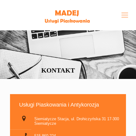
KONTAKT
Usługi Piaskowania i Antykorozja
Siemiatycze Stacja, ul. Drohiczyńska 31 17-300
Siemiatycze
515 860 224